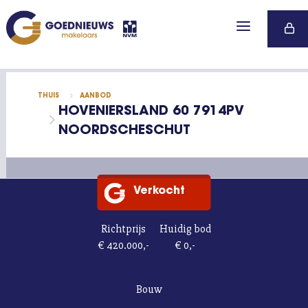
AANBOD
0850 47 99 77
VOORDELEN
VEILIGHEID
WERKWIJZE
THUIS
AANBOD
HOVENIERSLAND 60 7914PV
MAKELAARS
NOORDSCHESCHUT
CONTACT
Verkocht
Richtprijs
Huidig bod
€ 420.000,-
€ 0,-
Bouw